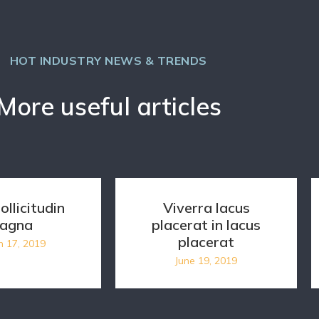
HOT INDUSTRY NEWS & TRENDS
More useful articles
ollicitudin
Viverra lacus
agna
placerat in lacus
placerat
h 17, 2019
June 19, 2019