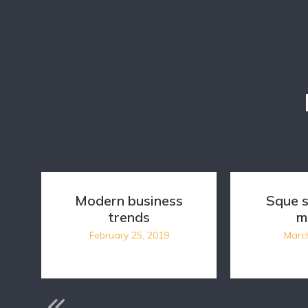
Modern business
Sque s
trends
m
February 25, 2019
Marc