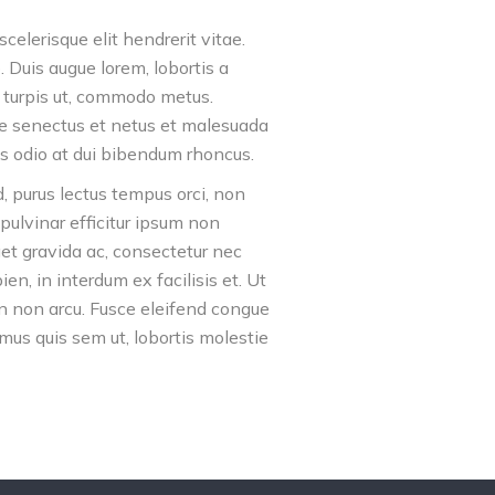
scelerisque elit hendrerit vitae.
 Duis augue lorem, lobortis a
o turpis ut, commodo metus.
ue senectus et netus et malesuada
is odio at dui bibendum rhoncus.
d, purus lectus tempus orci, non
 pulvinar efficitur ipsum non
eget gravida ac, consectetur nec
en, in interdum ex facilisis et. Ut
on non arcu. Fusce eleifend congue
mus quis sem ut, lobortis molestie