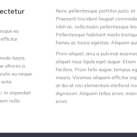
ectetur
Nunc pellentesque porttitor justo, et 
Praesent tincidunt feugiat commodo.
nibh ac, sollicitudin pellentesque le
tesque eu
Pellentesque habitant morbi tristiq
efficitur
fames ac turpis egestas. Aliquam qu
Proin aliquet, arcu a pulvinar euismo
modo turpis.
aliquet risus ligula eget augue. Etiam
 ultrices a.
facilisis. Proin felis augue, tempus 
culis eu neque.
mauris. Vivamus aliquam efficitur sapi
 ante.
at dui at nisi elementum eleifend n
i. In imperdiet
dignissim. Aliquam tellus enim, maxi
ium nulla.
enim.