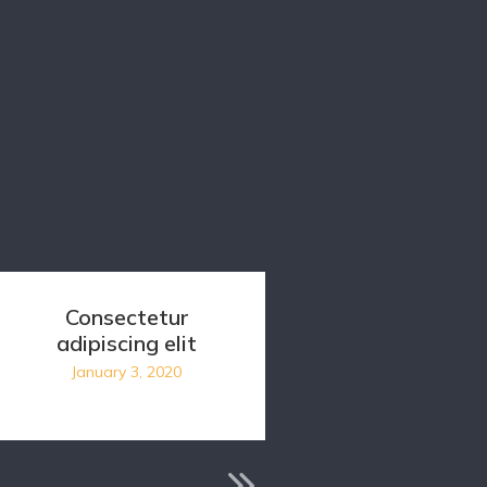
Consectetur
Dolor placerat
adipiscing elit
lacus placer
January 3, 2020
January 11, 2020