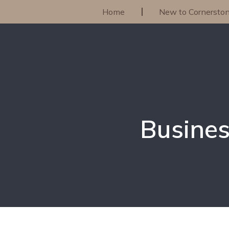
Home
New to Cornersto
Busines