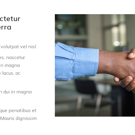
ctetur
erra
olutpat vel nisl.
es, nascetur
 non magna
 lacus, ac
in dui in magna
toque penatibus et
 Mauris dignissim